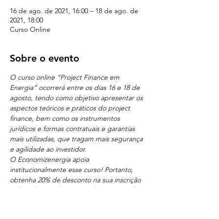
16 de ago. de 2021, 16:00 – 18 de ago. de
2021, 18:00
Curso Online
Sobre o evento
O curso online “Project Finance em 
Energia” ocorrerá entre os dias 16 e 18 de 
agosto, tendo como objetivo apresentar os 
aspectos teóricos e práticos do project 
finance, bem como os instrumentos 
jurídicos e formas contratuais e garantias 
mais utilizadas, que tragam mais segurança 
e agilidade ao investidor. 
O Economizenergia
apoia 
institucionalmente esse curso! Portanto, 
obtenha 20% de desconto na sua inscrição 
utilizando o código "apoiador" através do 
site 
https://www.viex-americas.com/cursos-
treinamentos/project-finance-em-energia-