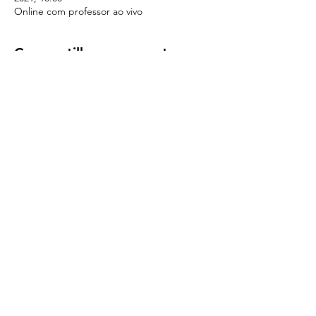
Online com professor ao vivo
Compartilhe esse evento
©2021 Todos os direitos reservados
ECONOMIZENERGIA GESTÃO EMPRESARIAL LTDA
CNPJ 31.331.956/0001-08
Av. Rep. Argentina, 452 • Sala 803
Água Verde • Curitiba - PR
CEP: 80.240-210
Políticas de Privacidade
Termos de Uso