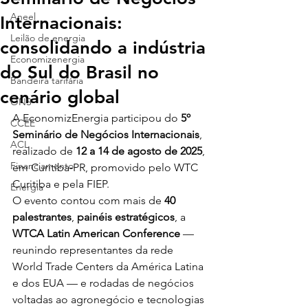
Aneel
Internacionais:
Leilão de energia
consolidando a indústria
Economizenergia
do Sul do Brasil no
Bandeira tarifária
cenário global
ONS
A EconomizEnergia participou do 
5º 
CCEE
Seminário de Negócios Internacionais
, 
ACL
realizado de 
12 a 14 de agosto de 2025
, 
Financiamento
em Curitiba‑PR, promovido pelo WTC 
Curitiba e pela FIEP.
Energia
O evento contou com mais de 
40 
palestrantes
, 
painéis estratégicos
, a 
WTCA Latin American Conference
 — 
reunindo representantes da rede 
World Trade Centers da América Latina 
e dos EUA — e rodadas de negócios 
voltadas ao agronegócio e tecnologias 