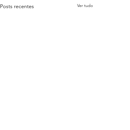
Ver tudo
Posts recentes
Newsletter · Edição 2 ·
LRCAP 2026 · Como
calcular o lance
Comentários