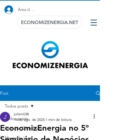
Área do Cliente
ECONOMIZENERGIA.NET
Post
Todos posts
julien038
Todos posts
14 de ago. de 2025
1 min de leitura
EconomizEnergia no 5º
Geração Distribuida
Seminário de Negócios
Mercado Livre