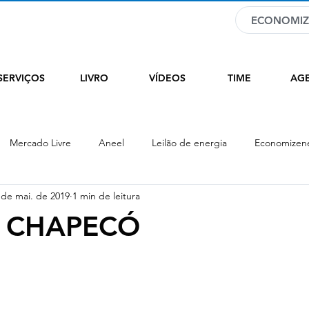
ECONOMIZ
SERVIÇOS
LIVRO
VÍDEOS
TIME
AG
Mercado Livre
Aneel
Leilão de energia
Economizen
 de mai. de 2019
1 min de leitura
CEE
ACL
Financiamento
Energia
 CHAPECÓ