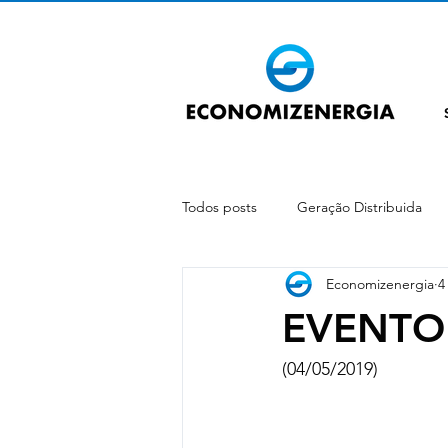
Todos posts
Geração Distribuida
Economizenergia
4
Bandeira tarifária
ONS
C
EVENTO
(04/05/2019)