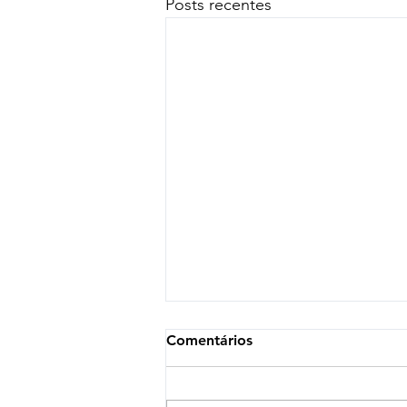
Posts recentes
Newsletter · Edição 3 ·
Comentários
LRCAP 2026 · Depois do
Cadastramento na EPE.
Agora começa a verdadeira