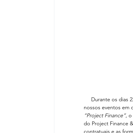
     Durante os dias 22 e 23 de abril, recebemos a presença de diversos colegas durante 
nossos eventos em ch
“Project Finance”
, o
do Project Finance 
contratuais e as for