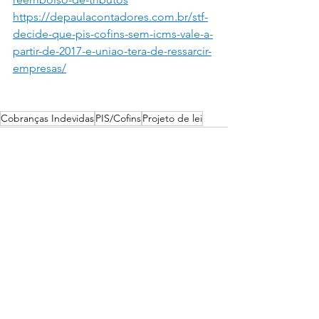
https://depaulacontadores.com.br/stf-
decide-que-pis-cofins-sem-icms-vale-a-
partir-de-2017-e-uniao-tera-de-ressarcir-
empresas/
Cobranças Indevidas
PIS/Cofins
Projeto de lei
Ver tudo
Posts recentes