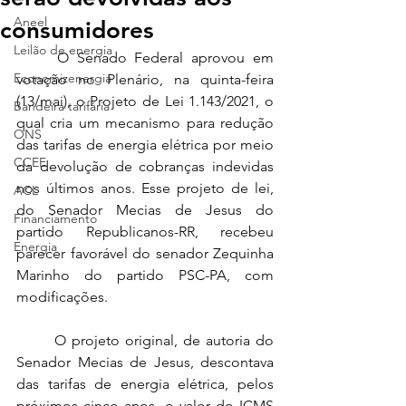
Aneel
consumidores
Leilão de energia
	O Senado Federal aprovou em 
Economizenergia
votação no Plenário, na quinta-feira 
(13/mai), o Projeto de Lei 1.143/2021, o 
Bandeira tarifária
qual cria um mecanismo para redução 
ONS
das tarifas de energia elétrica por meio 
CCEE
da devolução de cobranças indevidas 
nos últimos anos. Esse projeto de lei, 
ACL
do Senador Mecias de Jesus do 
Financiamento
partido Republicanos-RR, recebeu 
Energia
parecer favorável do senador Zequinha 
Marinho do partido PSC-PA, com 
modificações.
	O projeto original, de autoria do 
Senador Mecias de Jesus, descontava 
das tarifas de energia elétrica, pelos 
próximos cinco anos, o valor do ICMS 