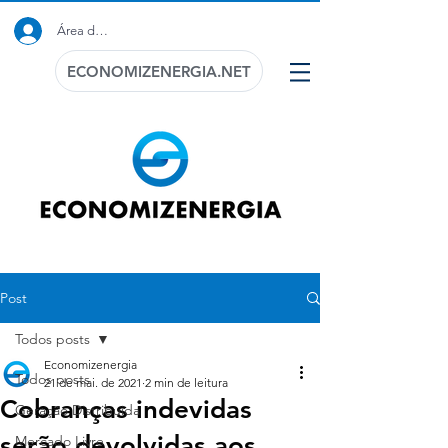
Área do Cliente
ECONOMIZENERGIA.NET
Post
Todos posts
Economizenergia
Todos posts
21 de mai. de 2021
2 min de leitura
Cobranças indevidas
Geração Distribuida
serão devolvidas aos
Mercado Livre