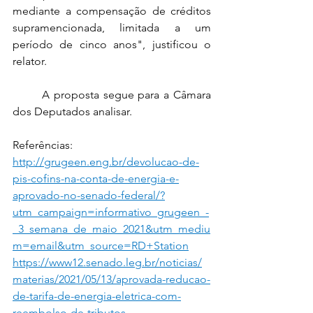
mediante a compensação de créditos 
supramencionada, limitada a um 
período de cinco anos", justificou o 
relator.
	A proposta segue para a Câmara 
dos Deputados analisar.
Referências:
http://grugeen.eng.br/devolucao-de-
pis-cofins-na-conta-de-energia-e-
aprovado-no-senado-federal/?
utm_campaign=informativo_grugeen_-
_3_semana_de_maio_2021&utm_mediu
m=email&utm_source=RD+Station
https://www12.senado.leg.br/noticias/
materias/2021/05/13/aprovada-reducao-
de-tarifa-de-energia-eletrica-com-
reembolso-de-tributos